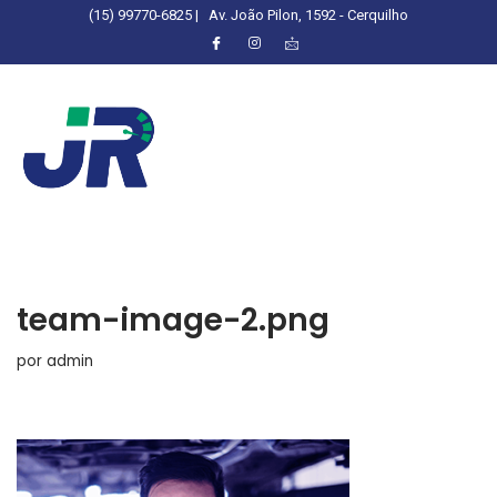
(15) 99770-6825 |
Av. João Pilon, 1592 - Cerquilho
team-image-2.png
por
admin