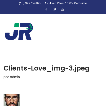
(15) 99770-6825 |
Av. João Pilon, 1592 - Cerquilho
Clients-Love_img-3.jpeg
por
admin